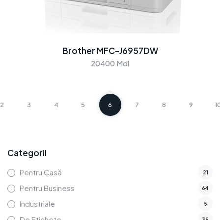
Brother MFC-J6957DW
20400 Mdl
2
3
4
5
6
7
8
9
1
Categorii
Pentru Casă
21
Pentru Business
64
Industriale
5
De Etichete
35