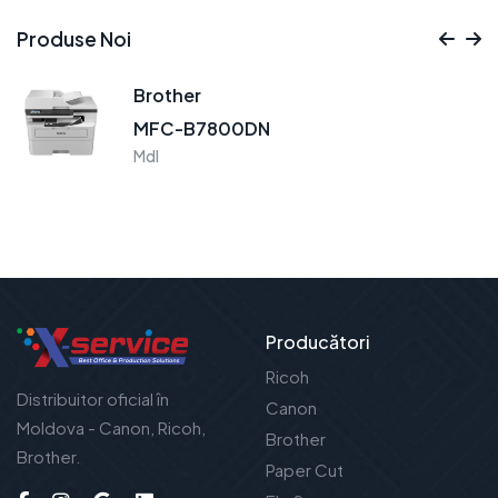
Produse Noi
Brother
MFC-B7800DN
Mdl
Producători
Ricoh
Distribuitor oficial în
Canon
Moldova - Canon, Ricoh,
Brother
Brother.
Paper Cut