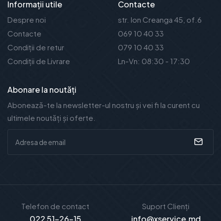
Informații utile
Contacte
Despre noi
str. Ion Creanga 45, of.6
Contacte
069 10 40 33
Condiții de retur
079 10 40 33
Condiții de Livrare
Ln-Vn: 08:30 - 17:30
Abonare la noutăți
Abonează-te la newsletter-ul nostru și vei fi la curent cu
ultimele noutăți și oferte.
Telefon de contact
Suport Clienți
022 51-26-15
info@xservice.md