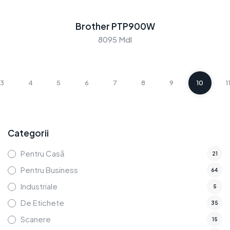
Brother PTP900W
8095 Mdl
3
4
5
6
7
8
9
10
1
Categorii
Pentru Casă
21
Pentru Business
64
Industriale
5
De Etichete
35
Scanere
15