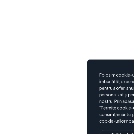
Folosim cookie-ur
îmbunătăți experi
pentru a oferi anu
personalizat și pen
nostru. Prin apăs
"Permite cookie-uri
consimțământul pe
cookie-urilor noa