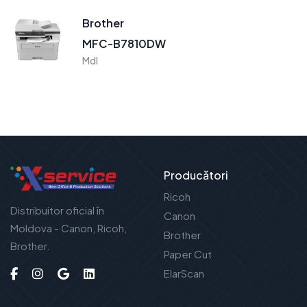
Brother
MFC-B7810DW
Mdl
Producători
Ricoh
Distribuitor oficial în
Canon
Moldova - Canon, Ricoh,
Brother
Brother.
Paper Cut
ElarScan