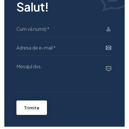
S
a
l
u
t
!
Trimite