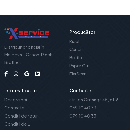
Producători
Ricoh
Distribuitor oficial în
Canon
Moldova - Canon, Ricoh,
Brother
Brother.
Paper Cut
ElarScan
Informații utile
Contacte
Despre noi
str. Ion Creanga 45, of.6
Contacte
069 10 40 33
Condiții de retur
079 10 40 33
Condiții de Livrare
Ln-Vn: 08:30 - 17:30