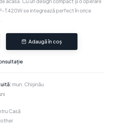
ce de acasă. Cu un design compact și o operare
CP-T420W se integrează perfect în orice
.
Adaugă în coș
onsultație
uită:
mun. Chișinău
ni
tru Casă
rother