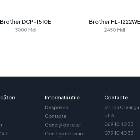
Brother DCP-1510E
Brother HL-1222W
3000 Mdl
2450 Mdl
cători
Informații utile
Contacte
Despre noi
str. Ion Creanga
of.6
Contacte
069 10 40 33
er
Condiții de retur
079 10 40 33
 Cut
Condiții de Livrare