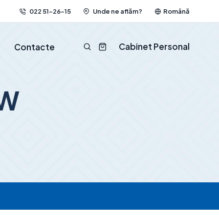
022 51-26-15
Unde ne aflăm?
Română
Cabinet Personal
Contacte
0W