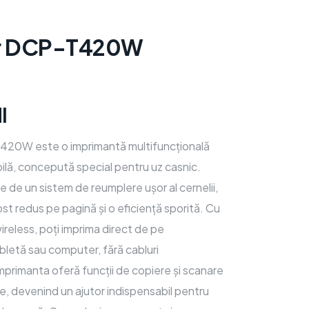
r DCP-T420W
l
20W este o imprimantă multifuncțională
ibilă, concepută special pentru uz casnic.
 de un sistem de reumplere ușor al cernelii,
st redus pe pagină și o eficiență sporită. Cu
ireless, poți imprima direct de pe
letă sau computer, fără cabluri
mprimanta oferă funcții de copiere și scanare
te, devenind un ajutor indispensabil pentru