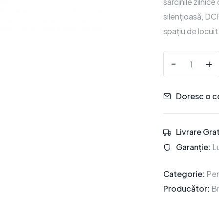
sarcinile zilni
silențioasă, D
spațiu de locuit
-
+
Doresc o c
Livrare Grat
Garanție:
Lu
Categorie:
Pen
Producător:
B