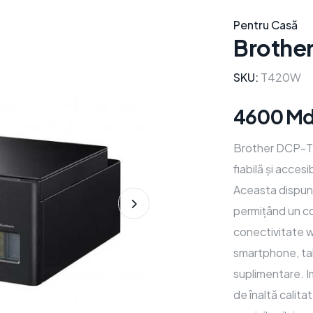
Pentru Casă
Brothe
SKU:
T420W
4600 Md
Brother DCP-T4
fiabilă și acces
Aceasta dispune
permițând un co
conectivitate w
smartphone, tab
suplimentare. I
de înaltă calita