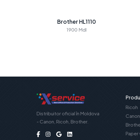
Brother HL1110
1900 Mdl
Produ
Ricoh
Distribuitor oficial în Moldova
Canon
- Canon, Ricoh, Brother.
Broth
Paper