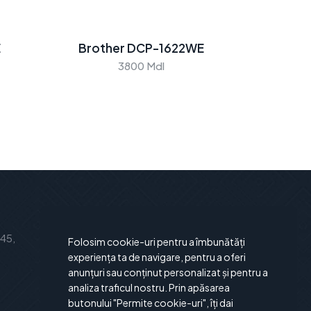
E
Brother DCP-1622WE
3800 Mdl
Abonare la noutăți
 45,
Abonează-te la newsletter-ul
Folosim cookie-uri pentru a îmbunătăți
nostru și vei fi la curent cu ultimele
experiența ta de navigare, pentru a oferi
anunțuri sau conținut personalizat și pentru a
noutăți și oferte.
analiza traficul nostru. Prin apăsarea
butonului "Permite cookie-uri", îți dai