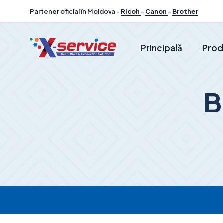
Partener oficial în Moldova -
Ricoh
-
Canon
-
Brother
Principală
Prod
B