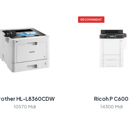
RECOMANDAT
rother HL-L8360CDW
Ricoh P C600
10570 Mdl
14300 Mdl