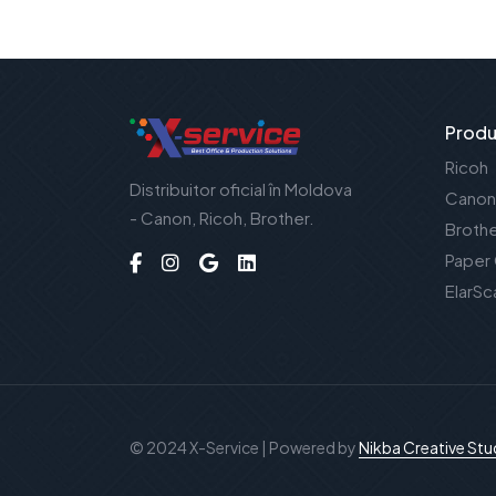
Produ
Ricoh
Distribuitor oficial în Moldova
Canon
- Canon, Ricoh, Brother.
Broth
Paper
ElarSc
© 2024 X-Service | Powered by
Nikba Creative Stu