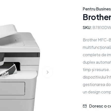
Pentru Busines
Brothe
SKU:
B7810D
Brother MFC-B
multifuncțional
complete de imp
duplex automat
timp și resurse
dispozitivului înt
gestionarea doc
un design co
Doresc o c