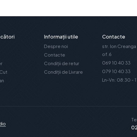
cători
Informații utile
Contacte
Despre noi
str. Ion Creanga
of.6
Contacte
069 10 40 33
er
Condiții de retur
079 10 40 33
 Cut
Condiții de Livrare
Ln-Vn: 08:30 - 
an
Te
dio
02