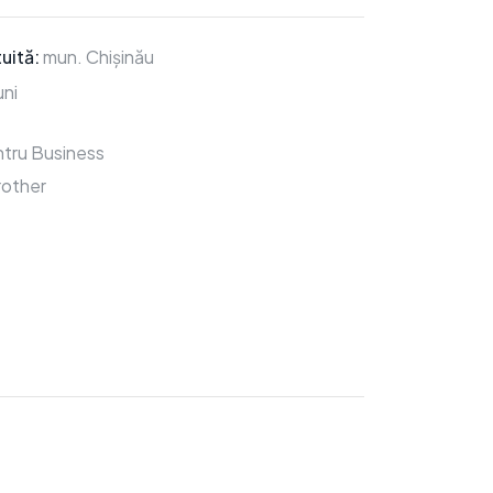
uită:
mun. Chișinău
ni
tru Business
rother