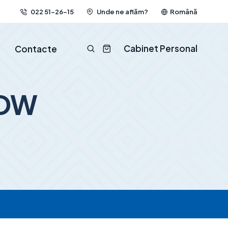
022 51-26-15
Unde ne aflăm?
Română
Cabinet Personal
Contacte
0DW