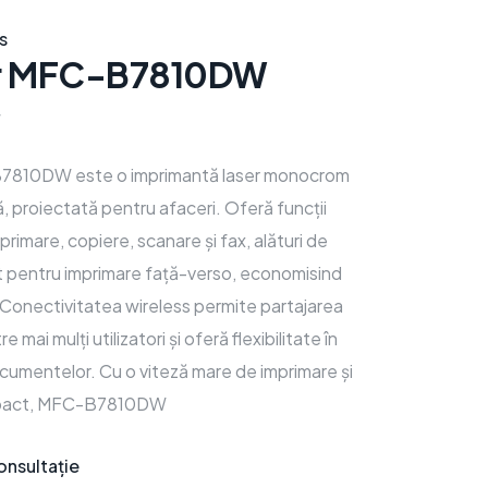
s
r MFC-B7810DW
W
7810DW este o imprimantă laser monocrom
ă, proiectată pentru afaceri. Oferă funcții
rimare, copiere, scanare și fax, alături de
 pentru imprimare față-verso, economisind
. Conectivitatea wireless permite partajarea
re mai mulți utilizatori și oferă flexibilitate în
umentelor. Cu o viteză mare de imprimare și
mpact, MFC-B7810DW
onsultație