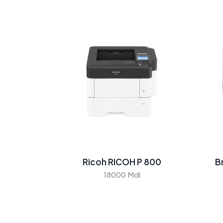
Ricoh RICOH P 800
B
18000 Mdl