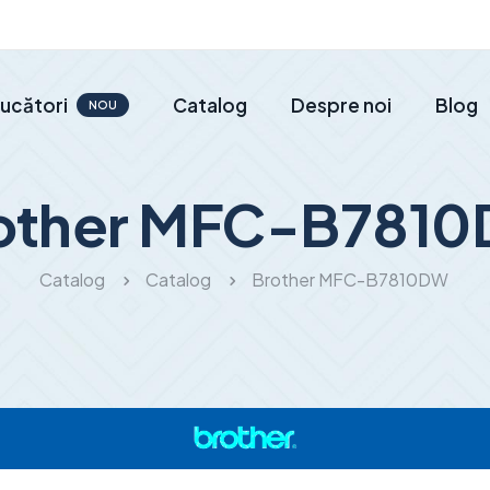
ucători
Catalog
Despre noi
Blog
NOU
other MFC-B781
Catalog
Catalog
Brother MFC-B7810DW