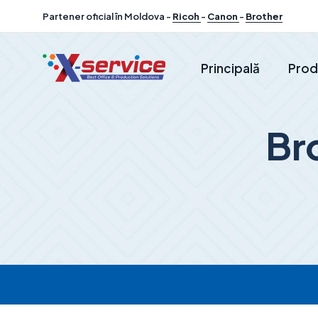
Partener oficial în Moldova -
Ricoh
-
Canon
-
Brother
Principală
Prod
Br