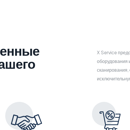
венные
X Service пре
ашего
оборудования и
сканирования, 
исключительну