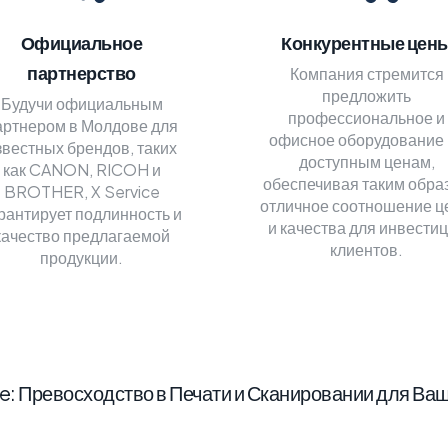
Официальное
Конкурентные цен
партнерство
Компания стремится
предложить
Будучи официальным
профессиональное и
артнером в Молдове для
офисное оборудование 
звестных брендов, таких
доступным ценам,
как CANON, RICOH и
обеспечивая таким обра
BROTHER, X Service
отличное соотношение ц
рантирует подлинность и
и качества для инвести
качество предлагаемой
клиентов.
продукции.
ce: Превосходство в Печати и Сканировании для Ваш