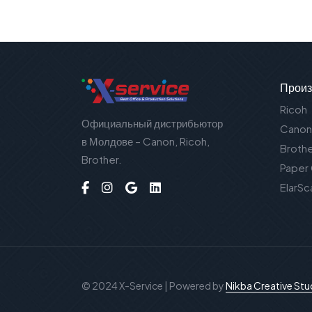
Произ
Ricoh
Официальный дистрибьютор
Canon
в Молдове – Canon, Ricoh,
Broth
Brother.
Paper
ElarSc
© 2024 X-Service | Powered by
Nikba Creative Stu