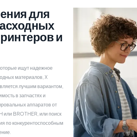
ения для
Расходных
ринтеров и
которые ищут надежное
одных материалов, X
является лучшим вариантом,
имость в запчастях и
ировальных аппаратов от
OH или BROTHER, или поиск
ия по конкурентоспособным
ение.