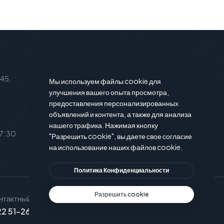
Подписаться на новости
 45,
Подпишитесь на нашу рассылку и
Мы используем файлы cookie для
вы будете в курсе последние
улучшения вашего опыта просмотра,
предоставления персонализированных
новости и предложения.
объявлений и контента, а также для анализа
нашего трафика. Нажимая кнопку
17:30
"Разрешить cookie", вы даете свое согласие
на использование наших файлов cookie.
Политика Конфиденциальности
Разрешить cookie
нтактный телефон
Служба поддержки
2 51-26-15
info@xservice.md