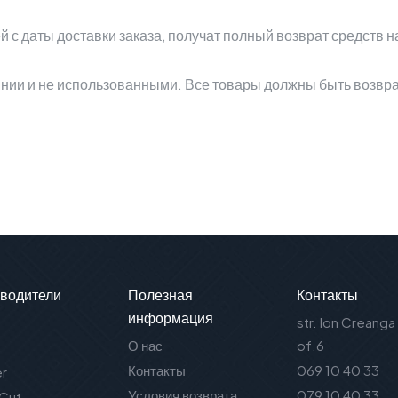
й с даты доставки заказа, получат полный возврат средств 
нии и не использованными. Все товары должны быть возвра
водители
Полезная
Контакты
информация
str. Ion Creanga
О нас
of.6
Контакты
069 10 40 33
er
Условия возврата
079 10 40 33
 Cut