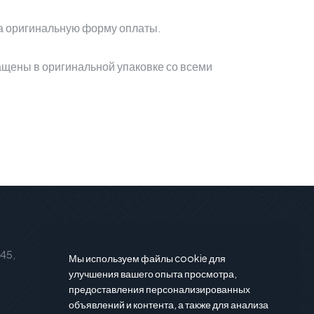
на оригинальную форму оплаты.
щены в оригинальной упаковке со всеми
Подписаться на новости
 45,
Подпишитесь на нашу рассылку и
Мы используем файлы cookie для
вы будете в курсе последние
улучшения вашего опыта просмотра,
предоставления персонализированных
новости и предложения.
объявлений и контента, а также для анализа