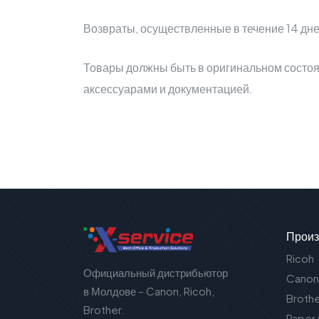
Возвраты, осуществленные в течение 14 дне
Товары должны быть в оригинальном состоя
аксессуарами и документацией.
Произ
Ricoh
Официальный дистрибьютор
Canon
в Молдове – Canon, Ricoh,
Broth
Brother.
Paper