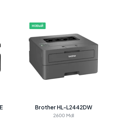
НОВЫЙ
E
Brother HL-L2442DW
2600 Mdl