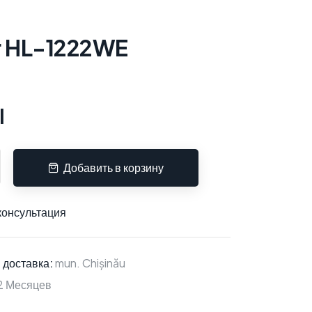
r HL-1222WE
l
Добавить в корзину
консультация
 доставка:
mun. Chișinău
2 Месяцев