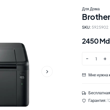
Для Дома
Brothe
SKU:
5925902
2450 Md
-
+
Мне нужна 
Бесплатная
Гарантия:
1