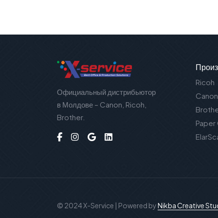
Произ
Ricoh
Официальный дистрибьютор
Canon
в Молдове – Canon, Ricoh,
Broth
Brother.
Paper
ElarSc
© 2024 X-Service | Powered by
Nikba Creative Stu