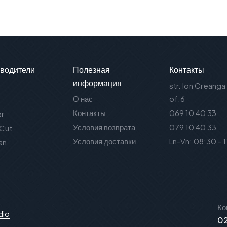
водители
Полезная
Контакты
информация
str. Ion Creanga
О нас
of.6
Контакты
069 10 40 33
er
Условия возврата
079 10 40 33
 Cut
Условия доставки
Ln-Vn: 08:30 - 
an
Ко
dio
02