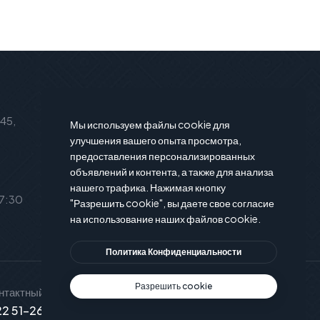
Подписаться на новости
 45,
Подпишитесь на нашу рассылку и
Мы используем файлы cookie для
вы будете в курсе последние
улучшения вашего опыта просмотра,
предоставления персонализированных
новости и предложения.
объявлений и контента, а также для анализа
нашего трафика. Нажимая кнопку
17:30
"Разрешить cookie", вы даете свое согласие
на использование наших файлов cookie.
Политика Конфиденциальности
Разрешить cookie
нтактный телефон
Служба поддержки
2 51-26-15
info@xservice.md