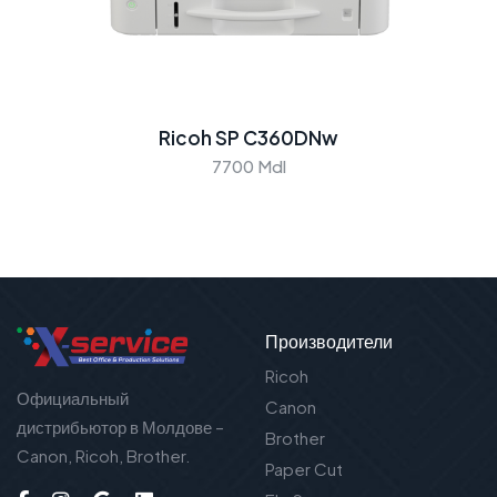
Ricoh SP C360DNw
7700 Mdl
Производители
Ricoh
Официальный
Canon
дистрибьютор в Молдове –
Brother
Canon, Ricoh, Brother.
Paper Cut