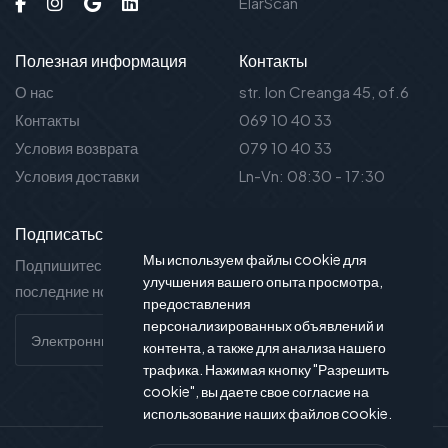
ElarScan
Полезная информация
Контакты
О нас
str. Ion Creanga 45, of.6
Контакты
069 10 40 33
Условия возврата
079 10 40 33
Условия доставки
Ln-Vn: 08:30 - 17:30
Подписаться на новости
Мы используем файлы cookie для
Подпишитесь на нашу рассылку и вы будете в курсе
улучшения вашего опыта просмотра,
последние новости и предложения.
предоставления
персонализированных объявлений и
контента, а также для анализа нашего
трафика. Нажимая кнопку "Разрешить
cookie", вы даете свое согласие на
использование наших файлов cookie.